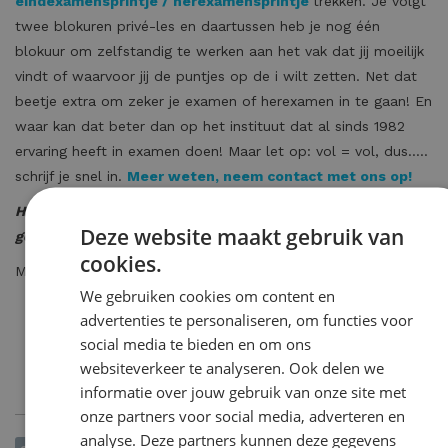
eindexamensprintje / herexamensprintje
trekken. Je volgt
twee blokuren privé-les en daartussen heb je nog één
blokuur om zelfstandig te werken aan het vak dat jij moeilijk
vindt of waarvoor jij de puntjes op de i wilt zetten. Net dat
beetje extra om zeker je examen of herexamen in te gaan! En
waar kan dat beter dan op het instituut dat al sinds 1982
ervaring heeft in examen doen! Maar let op: vol = vol, dus…..
schrijf je snel in.
Meer weten, neem contact met ons op!
Heb jij ervaring met examentrainingen? En heeft het jou
Deze website maakt gebruik van
geholpen?
cookies.
Misschien zijn deze artikelen ook interessant voor jou?
We gebruiken cookies om content en
Hoe maak ik een mindmap?
advertenties te personaliseren, om functies voor
De 5 studietips tegen stress!
social media te bieden en om ons
Hoe maak ik mijn studiekeuze?
websiteverkeer te analyseren. Ook delen we
Examenvrees, help!
informatie over jouw gebruik van onze site met
onze partners voor social media, adverteren en
analyse. Deze partners kunnen deze gegevens