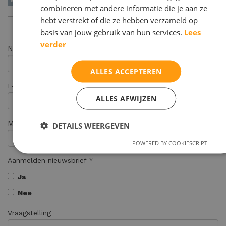
examentrainingen
onderwijs
middelbareschool
leerlingen
voorbe
combineren met andere informatie die je aan ze
hebt verstrekt of die ze hebben verzameld op
basis van jouw gebruik van hun services.
Lees
verder
Naam
ALLES ACCEPTEREN
E-mail adres *
ALLES AFWIJZEN
Mijn zoon/dochter zit in:
DETAILS WEERGEVEN
POWERED BY COOKIESCRIPT
Aanmelden nieuwsbrief *
Ja
Nee
Vraagstelling