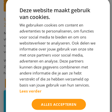
Alle diensten middelbaar onderwijs
Deze website maakt gebruik
van cookies.
Meer informatie over huiswerkbegeleiding
Zeist
We gebruiken cookies om content en
advertenties te personaliseren, om functies
Maltha studiecoaching Zeist ligt op een zeer centrale plek,
voor social media te bieden en om ons
vlakbij de basisscholen, middelbare scholen en het centrum
websiteverkeer te analyseren. Ook delen we
van Zeist. Er is voldoende parkeergelegenheid bij onze
informatie over jouw gebruik van onze site
vestiging en dicht bij de bushalte.
met onze partners voor social media,
adverteren en analyse. Deze partners
Wil jij de sfeer komen proeven bij Maltha studiecoaching
kunnen deze gegevens combineren met
Zeist? Loop dan gerust een
proefmiddag
mee en ervaar hoe
andere informatie die je aan ze hebt
het is.
verstrekt of die ze hebben verzameld op
Aanmelden proefmiddag
basis van jouw gebruik van hun services.
Lees verder
Utrechtseweg 92
ALLES ACCEPTEREN
030-6913017