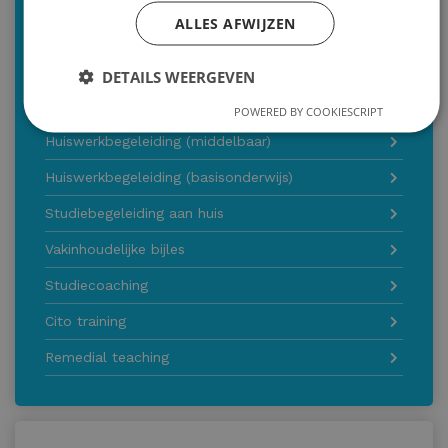
info@malthastudiecoaching.nl
ALLES AFWIJZEN
Inschrijven
DETAILS WEERGEVEN
Onze diensten
POWERED BY COOKIESCRIPT
Huiswerkbegeleiding (middelbaar)
Huiswerkbegeleiding (basisonderwijs)
Studiebegeleiding aan huis
Vakinhoudelijke bijles
Studiecoaching
Cito training
Remedial teaching