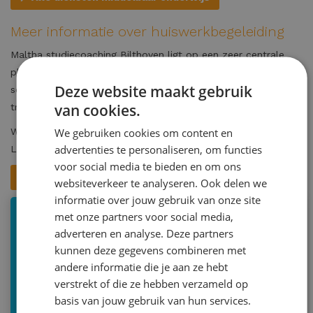
Meer informatie over huiswerkbegeleiding
Maltha studiecoaching Bilthoven ligt op een zeer centrale
plek in Bilthoven, vlakbij de basisscholen en middelbare
Deze website maakt gebruik
scholen. Onze vestiging is op 2 minuten loopafstand van de
van cookies.
trein en bus.
We gebruiken cookies om content en
Wil jij de sfeer proeven bij Maltha studiecoaching Bilthoven?
advertenties te personaliseren, om functies
Loop dan gerust een
proefmiddag
mee en ervaar hoe het is.
voor social media te bieden en om ons
Aanmelden proefmiddag
websiteverkeer te analyseren. Ook delen we
informatie over jouw gebruik van onze site
met onze partners voor social media,
adverteren en analyse. Deze partners
Julianalaan 57, Bilthoven
kunnen deze gegevens combineren met
030-2293579
andere informatie die je aan ze hebt
info@malthastudiecoaching.nl
verstrekt of die ze hebben verzameld op
basis van jouw gebruik van hun services.
Inschrijven