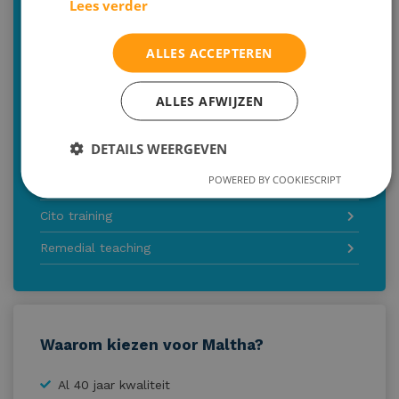
Lees verder
Onze diensten:
ALLES ACCEPTEREN
Huiswerkbegeleiding (middelbaar)
Huiswerkbegeleiding (basisonderwijs)
ALLES AFWIJZEN
Studiebegeleiding aan huis
DETAILS WEERGEVEN
Vakinhoudelijke bijles
POWERED BY COOKIESCRIPT
Studiecoaching
Cito training
Remedial teaching
Waarom kiezen voor Maltha?
Al 40 jaar kwaliteit