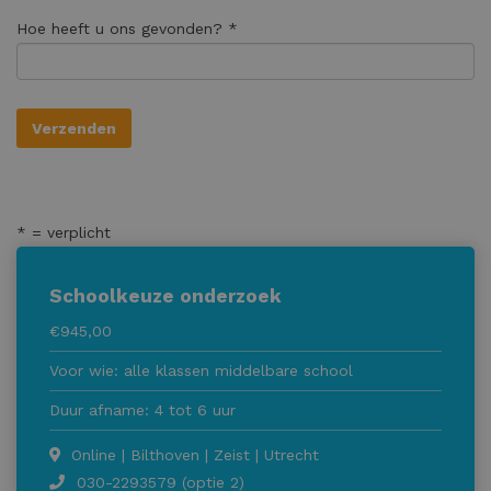
Hoe heeft u ons gevonden? *
* = verplicht
Schoolkeuze onderzoek
€945,00
Voor wie: alle klassen middelbare school
Duur afname: 4 tot 6 uur
Online | Bilthoven | Zeist | Utrecht
030-2293579 (optie 2)