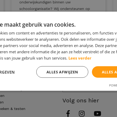
onderwijskundigen binnen uw
schoolorganisatie? Wij ondersteunen op
diverse gebieden op maat, geheel naar uw
wens en die van de docenten en leerlingen.
e maakt gebruik van cookies.
ies om content en advertenties te personaliseren, om functies v
ons websiteverkeer te analyseren. Ook delen we informatie over 
Lees meer
e partners voor social media, adverteren en analyse. Deze partn
en met andere informatie die je aan ze hebt verstrekt of die ze
is van jouw gebruik van hun services.
Lees verder
ERGEVEN
ALLES AFWIJZEN
ALLES 
even
Inschrijven nieuwsb
derwijs
POWE
aar onderwijs
ten
Volg ons hier
en
eken & testen