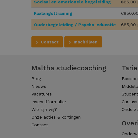
Sociaal en emotionele begeleiding
€85,00 
Faalangsttraining
€850,00
Ouderbegeleiding / Psycho-educatie
€85,00 
Contact
Inschrijven
Maltha studiecoaching
Tari
Blog
Basison
Nieuws
Middelb
Vacatures
Studen
Inschrijfformulier
Cursuss
Wie zijn wij?
Onderzo
Onze acties & kortingen
Over
Contact
Onderwi