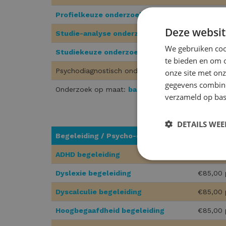
Profielkeuze onderzoek
Deze websit
Studie-analyse onderzoek
We gebruiken cook
Studiekeuze onderzoek
(inclusief aanlegtest)
te bieden en om 
Psychodiagnostisch onderzoek:
basisonderwijs
|
onze site met onz
gegevens combiner
Onderzoek op maat:
basisonderwijs
|
middelbaa
verzameld op bas
DETAILS WE
Begeleiding / Psycho-educatie
Tarief
ADHD begeleiding
€85,00 
Dyslexie begeleiding
€85,00 
Dyscalculie begeleiding
€85,00 
Hoogbegaafdheid begeleiding
€85,00 