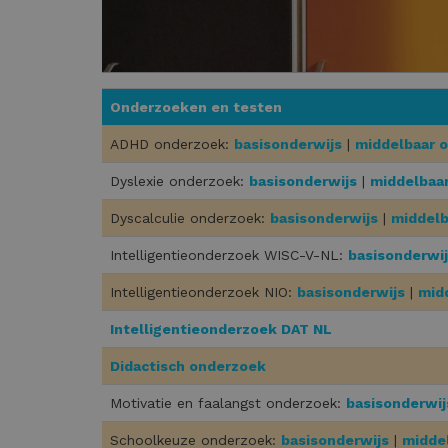
Onderzoeken en testen
ADHD onderzoek:
basisonderwijs
|
middelbaar o
Dyslexie onderzoek:
basisonderwijs
|
middelbaar
Dyscalculie onderzoek:
basisonderwijs
|
middelb
Intelligentieonderzoek WISC-V-NL:
basisonderwi
Intelligentieonderzoek NIO:
basisonderwijs
|
mid
Intelligentieonderzoek DAT NL
Didactisch onderzoek
Motivatie en faalangst onderzoek:
basisonderwij
Schoolkeuze onderzoek:
basisonderwijs
|
midde