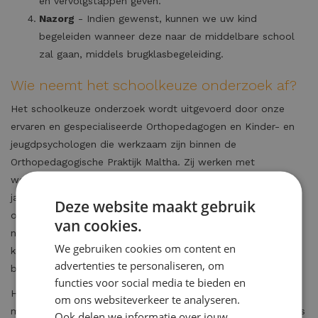
en vervolgstappen geven.
Nazorg
- Indien gewenst, kunnen we uw kind
begeleiden wanneer deze naar de middelbare school
zal gaan, middels brugklasbegeleiding.
Wie neemt het schoolkeuze onderzoek af?
Het schoolkeuze onderzoek wordt uitgevoerd door onze
ervaren en gespecialiseerde Orthopedagogen en Kinder- en
jeugdpsychologen die werkzaam zijn binnen de
Orthopedagogische Praktijk Maltha. Zij werken met
wetenschappelijk onderbouwde methodes en hebben
jarenlange ervaring in het ondersteunen van kinderen en
Deze website maakt gebruik
ouders bij belangrijke keuzes in het onderwijs. Onze experts
van cookies.
nemen de tijd om het kind en de situatie goed te leren
We gebruiken cookies om content en
kennen, zodat u verzekerd bent van een passend en
advertenties te personaliseren, om
betrouwbaar advies.
functies voor social media te bieden en
Heeft u interesse in een schoolkeuze onderzoek of wilt u
om ons websiteverkeer te analyseren.
meer informatie hierover? Neem dan gerust contact met ons
Ook delen we informatie over jouw