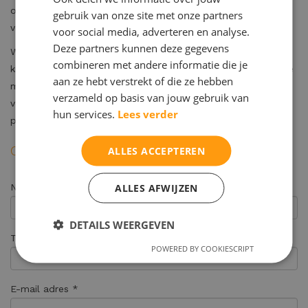
op. Wij hebben geen wachtlijsten en helpen u graag snel
gebruik van onze site met onze partners
verder.
voor social media, adverteren en analyse.
Deze partners kunnen deze gegevens
Wij maken onze onderzoeken en begeleiding bereikbaar voor
combineren met andere informatie die je
kinderen en jongeren uit het hele land. Daarom bieden wij de
aan ze hebt verstrekt of die ze hebben
mogelijkheid om het intakegesprek en nagesprek online te
verzameld op basis van jouw gebruik van
voeren. Uw kind komt alleen voor de testafname naar onze
hun services.
Lees verder
praktijk in Bilthoven.
Contactformulier
ALLES ACCEPTEREN
ALLES AFWIJZEN
Naam (ouder) *
DETAILS WEERGEVEN
Telefoonnummer
POWERED BY COOKIESCRIPT
E-mail adres *